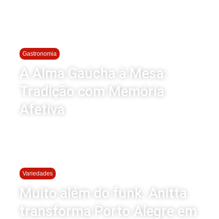
Gastronomia
A Alma Gaúcha à Mesa:
Tradição com Memória
Afetiva
Variedades
Muito além do funk: Anitta
transforma Porto Alegre em