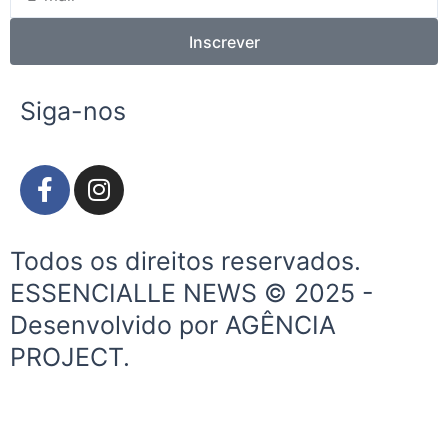
mail
Inscrever
Siga-nos
F
I
a
n
c
s
e
t
Todos os direitos reservados.
b
a
ESSENCIALLE NEWS © 2025 -
o
g
Desenvolvido por AGÊNCIA
o
r
k
a
PROJECT.
-
m
f