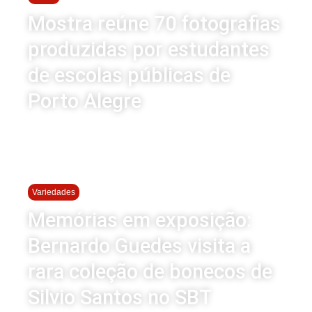
Mostra reúne 70 fotografias
produzidas por estudantes
de escolas públicas de
Porto Alegre
Variedades
Memórias em exposição:
Bernardo Guedes visita a
rara coleção de bonecos de
Silvio Santos no SBT