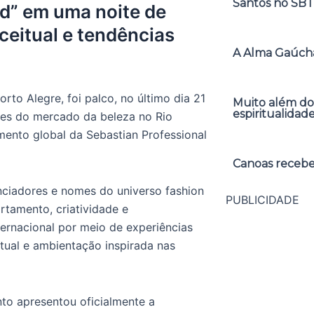
Santos no SBT
d” em uma noite de
ceitual e tendências
A Alma Gaúcha
rto Alegre, foi palco, no último dia 21
Muito além do
espiritualidad
res do mercado da beleza no Rio
mento global da Sebastian Professional
Canoas receber
enciadores e nomes do universo fashion
PUBLICIDADE
tamento, criatividade e
rnacional por meio de experiências
itual e ambientação inspirada nas
to apresentou oficialmente a