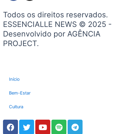
c
s
e
t
Todos os direitos reservados.
b
a
ESSENCIALLE NEWS © 2025 -
o
g
Desenvolvido por AGÊNCIA
o
r
k
a
PROJECT.
-
m
f
Início
Bem-Estar
Cultura
F
T
Y
S
T
a
w
o
p
e