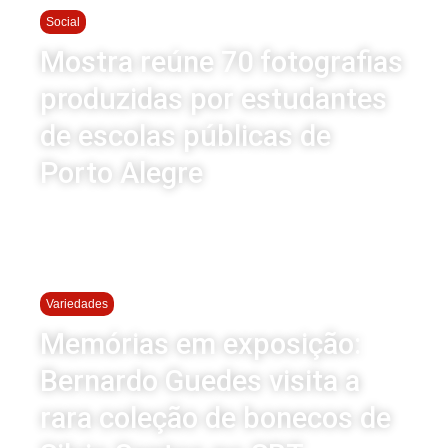
Social
Mostra reúne 70 fotografias
produzidas por estudantes
de escolas públicas de
Porto Alegre
Variedades
Memórias em exposição:
Bernardo Guedes visita a
rara coleção de bonecos de