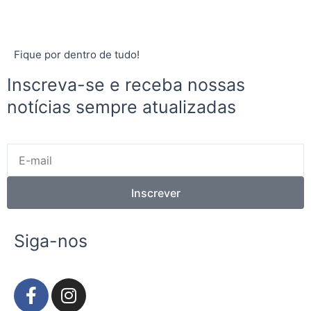
Fique por dentro de tudo!
Inscreva-se e receba nossas
notícias sempre atualizadas
E-
mail
Inscrever
Siga-nos
F
I
a
n