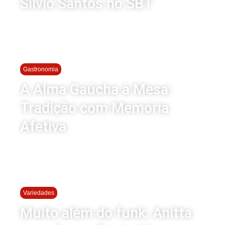
Silvio Santos no SBT
Gastronomia
A Alma Gaúcha à Mesa:
Tradição com Memória
Afetiva
Variedades
Muito além do funk: Anitta