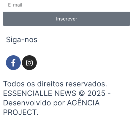
E-
mail
Inscrever
Siga-nos
F
I
a
n
c
s
e
t
Todos os direitos reservados.
b
a
ESSENCIALLE NEWS © 2025 -
o
g
Desenvolvido por AGÊNCIA
o
r
k
a
PROJECT.
-
m
f