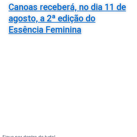
Canoas receberá, no dia 11 de
agosto, a 2ª edição do
Essência Feminina