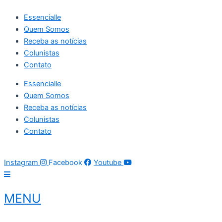
Ir
Essencialle
para
Quem Somos
o
Receba as notícias
conteúdo
Colunistas
Contato
Essencialle
Quem Somos
Receba as notícias
Colunistas
Contato
08 de agosto de 2026
06:01:42
Instagram
Facebook
Youtube
MENU