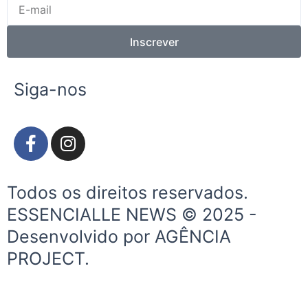
E-
mail
Inscrever
Siga-nos
F
I
a
n
c
s
e
t
Todos os direitos reservados.
b
a
ESSENCIALLE NEWS © 2025 -
o
g
Desenvolvido por AGÊNCIA
o
r
k
a
PROJECT.
-
m
f