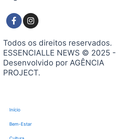
F
I
a
n
c
s
e
t
Todos os direitos reservados.
b
a
ESSENCIALLE NEWS © 2025 -
o
g
Desenvolvido por AGÊNCIA
o
r
k
a
PROJECT.
-
m
f
Início
Bem-Estar
Cultura