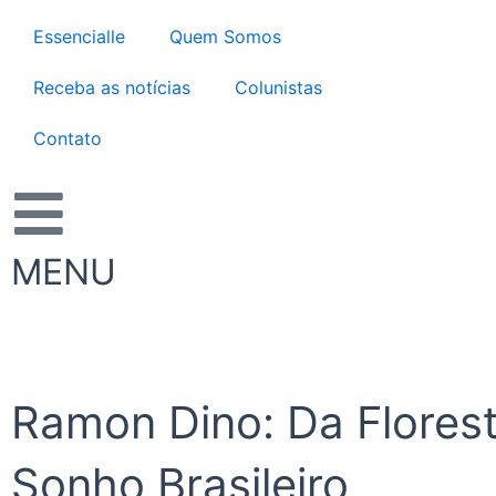
Ir
Essencialle
Quem Somos
para
o
Receba as notícias
Colunistas
conteúdo
Contato
MENU
Ramon Dino: Da Flores
Sonho Brasileiro