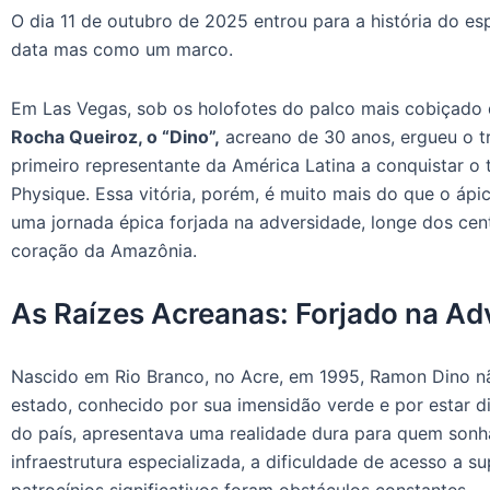
O dia 11 de outubro de 2025 entrou para a história do 
data mas como um marco.
Em Las Vegas, sob os holofotes do palco mais cobiçado do
Rocha Queiroz, o “Dino”,
acreano de 30 anos, ergueu o t
primeiro representante da América Latina a conquistar o t
Physique. Essa vitória, porém, é muito mais do que o ápi
uma jornada épica forjada na adversidade, longe dos cen
coração da Amazônia.
As Raízes Acreanas: Forjado na Ad
Nascido em Rio Branco, no Acre, em 1995, Ramon Dino 
estado, conhecido por sua imensidão verde e por estar 
do país, apresentava uma realidade dura para quem sonha
infraestrutura especializada, a dificuldade de acesso a 
patrocínios significativos foram obstáculos constantes.