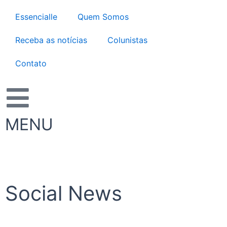
Ir
Essencialle
Quem Somos
para
o
Receba as notícias
Colunistas
conteúdo
Contato
MENU
Social News