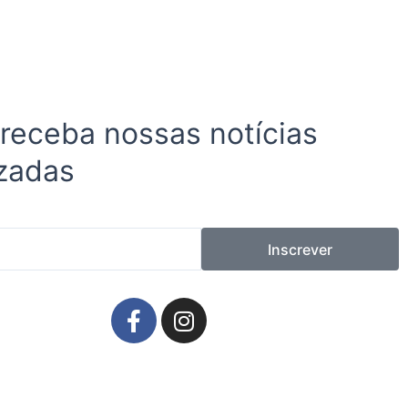
 receba nossas notícias
zadas
Inscrever
F
I
a
n
c
s
e
t
b
a