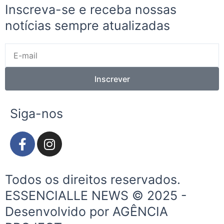
Inscreva-se e receba nossas
notícias sempre atualizadas
E-
mail
Inscrever
Siga-nos
F
I
a
n
c
s
e
t
Todos os direitos reservados.
b
a
ESSENCIALLE NEWS © 2025 -
o
g
Desenvolvido por AGÊNCIA
o
r