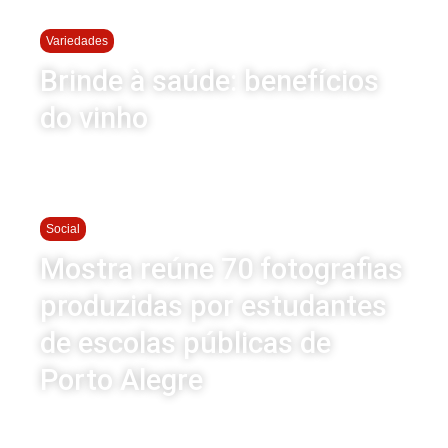
Variedades
Brinde à saúde: benefícios
do vinho
Social
Mostra reúne 70 fotografias
produzidas por estudantes
de escolas públicas de
Porto Alegre