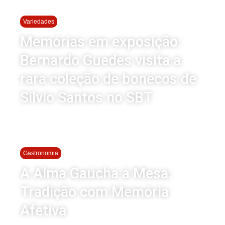
Variedades
Memórias em exposição:
Bernardo Guedes visita a
rara coleção de bonecos de
Silvio Santos no SBT
Gastronomia
A Alma Gaúcha à Mesa:
Tradição com Memória
Afetiva