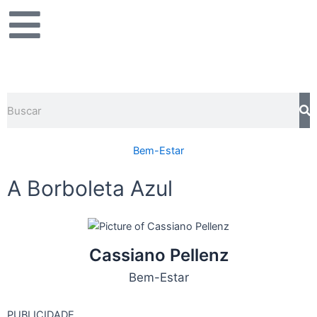
Ir
para
o
conteúdo
Pesquisar
Bem-Estar
A Borboleta Azul
Cassiano Pellenz
Bem-Estar
PUBLICIDADE