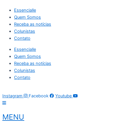
Ir
Essencialle
para
Quem Somos
o
Receba as notícias
conteúdo
Colunistas
Contato
Essencialle
Quem Somos
Receba as notícias
Colunistas
Contato
10 de agosto de 2026
19:35:42
Instagram
Facebook
Youtube
MENU