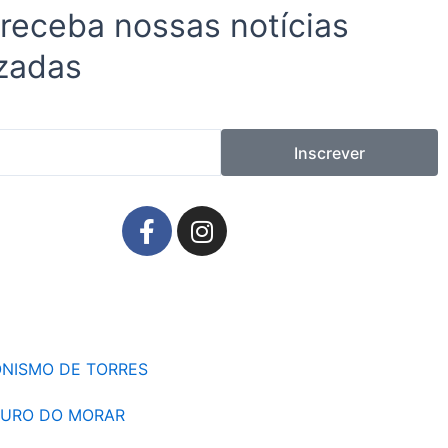
 receba nossas notícias
zadas
Inscrever
F
I
a
n
c
s
e
t
b
a
o
g
o
r
ALONISMO DE TORRES
k
a
-
m
TURO DO MORAR
f