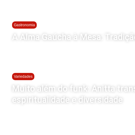
Gastronomia
A Alma Gaúcha à Mesa: Tradiçã
Variedades
Muito além do funk: Anitta tra
espiritualidade e diversidade