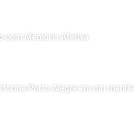
o com Memória Afetiva
nsforma Porto Alegre em um manife