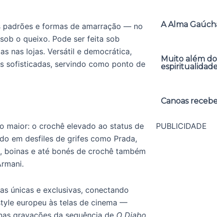
A Alma Gaúcha
es padrões e formas de amarração — no
 sob o queixo. Pode ser feita sob
 nas lojas. Versátil e democrática,
Muito além do
 sofisticadas, servindo como ponto de
espiritualidad
Canoas receber
PUBLICIDADE
maior: o crochê elevado ao status de
ado em desfiles de grifes como Prada,
s, boinas e até bonés de crochê também
rmani.
as únicas e exclusivas, conectando
style europeu às telas de cinema —
 nas gravações da sequência de
O Diabo