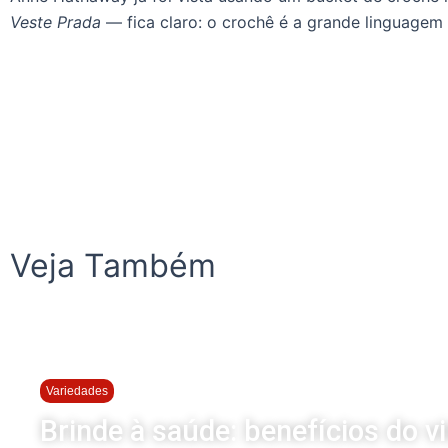
Veste Prada
— fica claro: o crochê é a grande linguagem
Veja Também
Variedades
Brinde à saúde: benefícios do v