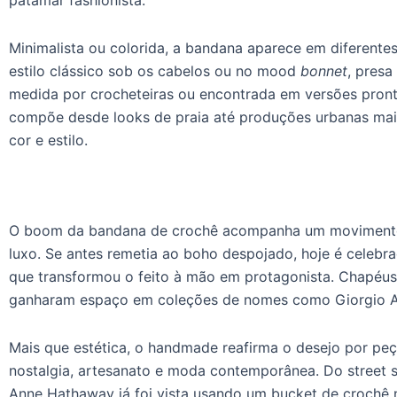
Minimalista ou colorida, a bandana aparece em diferent
estilo clássico sob os cabelos ou no mood
bonnet
, presa
medida por crocheteiras ou encontrada em versões prontas
compõe desde looks de praia até produções urbanas mais
cor e estilo.
O boom da bandana de crochê acompanha um movimento 
luxo. Se antes remetia ao boho despojado, hoje é celebr
que transformou o feito à mão em protagonista. Chapéu
ganharam espaço em coleções de nomes como Giorgio A
Mais que estética, o handmade reafirma o desejo por peç
nostalgia, artesanato e moda contemporânea. Do street 
Anne Hathaway já foi vista usando um bucket de crochê