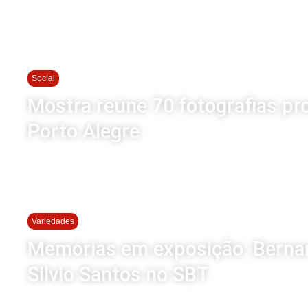
Social
Mostra reúne 70 fotografias pr
Porto Alegre
Variedades
Memórias em exposição: Bernard
Silvio Santos no SBT