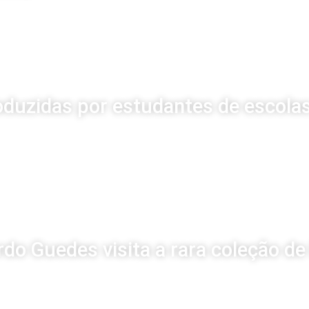
oduzidas por estudantes de escolas
o Guedes visita a rara coleção d