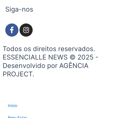
Siga-nos
F
I
a
n
c
s
e
t
Todos os direitos reservados.
b
a
ESSENCIALLE NEWS © 2025 -
o
g
Desenvolvido por AGÊNCIA
o
r
k
a
PROJECT.
-
m
f
Início
Bem-Estar