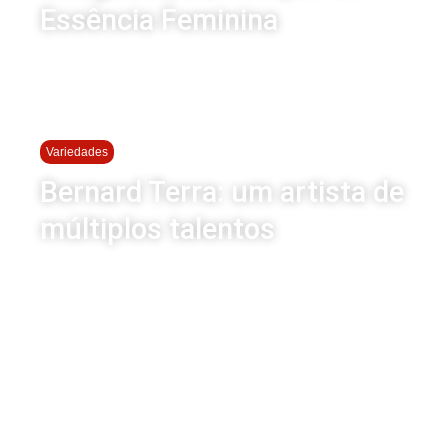
Essência Feminina
Variedades
Bernard Terra: um artista de
múltiplos talentos