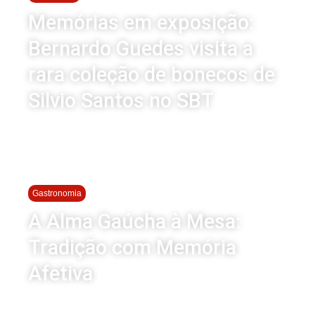
Memórias em exposição:
Bernardo Guedes visita a
rara coleção de bonecos de
Silvio Santos no SBT
Gastronomia
A Alma Gaúcha à Mesa:
Tradição com Memória
Afetiva