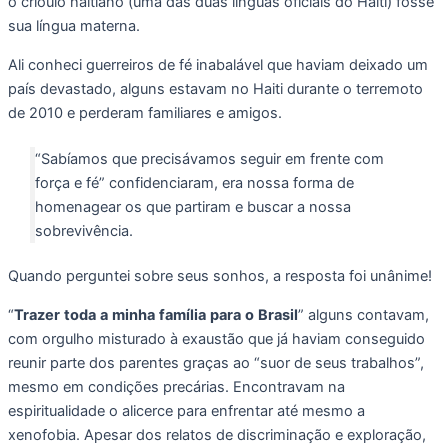
o crioulo haitiano (uma das duas línguas oficiais do Haiti) fosse
sua língua materna.
Ali conheci guerreiros de fé inabalável que haviam deixado um
país devastado, alguns estavam no Haiti durante o terremoto
de 2010 e perderam familiares e amigos.
“Sabíamos que precisávamos seguir em frente com
força e fé” confidenciaram, era nossa forma de
homenagear os que partiram e buscar a nossa
sobrevivência.
Quando perguntei sobre seus sonhos, a resposta foi unânime!
“
Trazer
toda
a
minha
família
para
o
Brasil
” alguns contavam,
com orgulho misturado à exaustão que já haviam conseguido
reunir parte dos parentes graças ao “suor de seus trabalhos”,
mesmo em condições precárias. Encontravam na
espiritualidade o alicerce para enfrentar até mesmo a
xenofobia. Apesar dos relatos de discriminação e exploração,