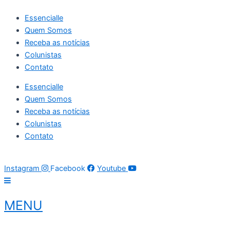
Ir
Essencialle
para
Quem Somos
o
Receba as notícias
conteúdo
Colunistas
Contato
Essencialle
Quem Somos
Receba as notícias
Colunistas
Contato
06 de agosto de 2026
22:05:47
Instagram
Facebook
Youtube
MENU