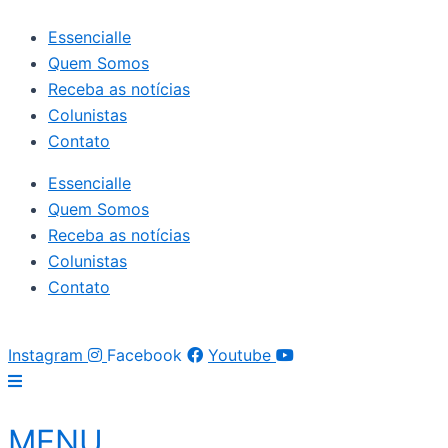
Ir
Essencialle
para
Quem Somos
o
Receba as notícias
conteúdo
Colunistas
Contato
Essencialle
Quem Somos
Receba as notícias
Colunistas
Contato
Instagram
Facebook
Youtube
MENU