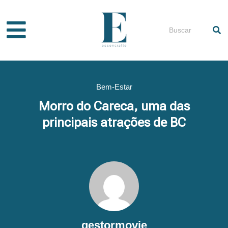
Ir
para
Pesquisar
o
conteúdo
Bem-Estar
Morro do Careca, uma das
principais atrações de BC
gestormovie