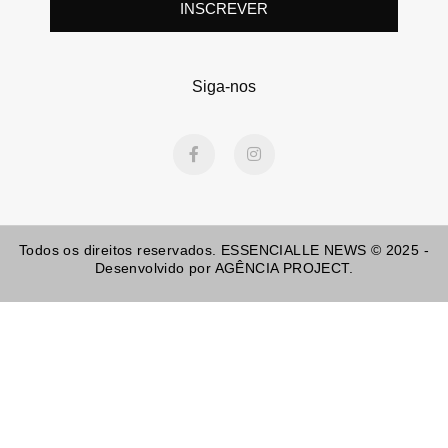
INSCREVER
Siga-nos
F
I
a
n
c
s
e
t
b
a
o
g
o
r
Todos os direitos reservados. ESSENCIALLE NEWS © 2025 -
k
a
-
m
Desenvolvido por AGÊNCIA PROJECT.
f