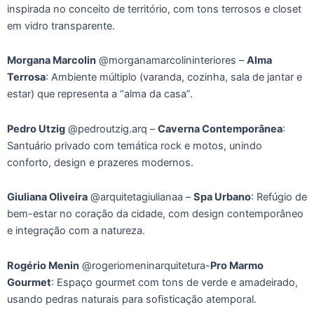
inspirada no conceito de território, com tons terrosos e closet
em vidro transparente.
Morgana Marcolin
@morganamarcolininteriores –
Alma
Terrosa
: Ambiente múltiplo (varanda, cozinha, sala de jantar e
estar) que representa a “alma da casa”.
Pedro Utzig
@pedroutzig.arq –
Caverna Contemporânea
:
Santuário privado com temática rock e motos, unindo
conforto, design e prazeres modernos.
Giuliana Oliveira
@arquitetagiulianaa –
Spa Urbano
: Refúgio de
bem-estar no coração da cidade, com design contemporâneo
e integração com a natureza.
Rogério Menin
@rogeriomeninarquitetura-
Pro Marmo
Gourmet
: Espaço gourmet com tons de verde e amadeirado,
usando pedras naturais para sofisticação atemporal.