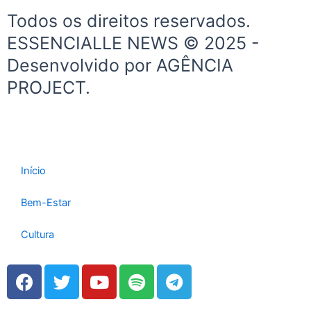
e
t
Todos os direitos reservados.
b
a
ESSENCIALLE NEWS © 2025 -
o
g
Desenvolvido por AGÊNCIA
o
r
k
a
PROJECT.
-
m
f
Início
Bem-Estar
Cultura
F
T
Y
S
T
a
w
o
p
e
c
i
u
o
l