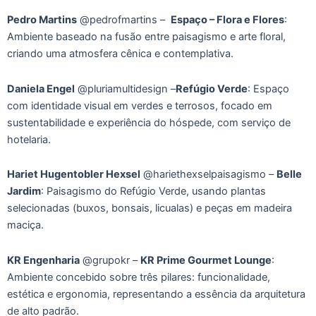
Pedro Martins
@pedrofmartins –
Espaço – Flora e Flores
:
Ambiente baseado na fusão entre paisagismo e arte floral,
criando uma atmosfera cênica e contemplativa.
Daniela Engel
@pluriamultidesign –
Refúgio Verde
: Espaço
com identidade visual em verdes e terrosos, focado em
sustentabilidade e experiência do hóspede, com serviço de
hotelaria.
Hariet Hugentobler Hexsel
@hariethexselpaisagismo –
Belle
Jardim
: Paisagismo do Refúgio Verde, usando plantas
selecionadas (buxos, bonsais, licualas) e peças em madeira
maciça.
KR Engenharia
@grupokr –
KR Prime Gourmet Lounge
:
Ambiente concebido sobre três pilares: funcionalidade,
estética e ergonomia, representando a essência da arquitetura
de alto padrão.