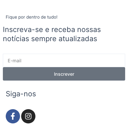
Fique por dentro de tudo!
Inscreva-se e receba nossas
notícias sempre atualizadas
E-
mail
Inscrever
Siga-nos
F
I
a
n
c
s