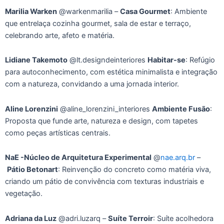
Marilia Warken
@warkenmarilia –
Casa Gourmet
: Ambiente
que entrelaça cozinha gourmet, sala de estar e terraço,
celebrando arte, afeto e matéria.
Lidiane Takemoto
@lt.designdeinteriores
Habitar-se
: Refúgio
para autoconhecimento, com estética minimalista e integração
com a natureza, convidando a uma jornada interior.
Aline Lorenzini
@aline_lorenzini_interiores
Ambiente Fusão
:
Proposta que funde arte, natureza e design, com tapetes
como peças artísticas centrais.
NaE -Núcleo de Arquitetura Experimental
@
nae.arq.br
–
Pátio Betonart
: Reinvenção do concreto como matéria viva,
criando um pátio de convivência com texturas industriais e
vegetação.
Adriana da Luz
@adri.luzarq –
Suíte Terroir
: Suíte acolhedora