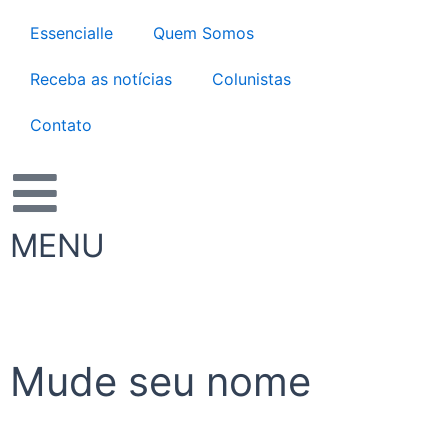
Ir
Essencialle
Quem Somos
para
o
Receba as notícias
Colunistas
conteúdo
Contato
MENU
Mude seu nome