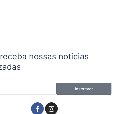
 receba nossas notícias
zadas
Inscrever
F
I
a
n