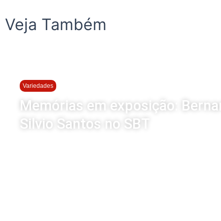
Veja Também
Variedades
Memórias em exposição: Bernard
Silvio Santos no SBT