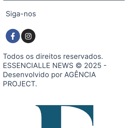
Siga-nos
F
I
a
n
c
s
e
t
Todos os direitos reservados.
b
a
ESSENCIALLE NEWS © 2025 -
o
g
Desenvolvido por AGÊNCIA
o
r
k
a
PROJECT.
-
m
f