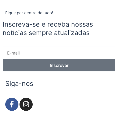
Fique por dentro de tudo!
Inscreva-se e receba nossas
notícias sempre atualizadas
E-
mail
Inscrever
Siga-nos
F
I
a
n
c
s