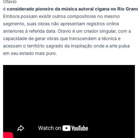
Otavio
é
considerado
pioneiro
da
música
autoral
cigana
no
Rio
Gran
Embora possam existir outros compositores no mesmo
segmento, suas obras não apresentam registros online
anteriores à referida data. Otavio é um criador singular, com a
capacidade de gerar obras que transcendem a técnica e
acessam o território sagrado da inspiração onde a arte pulsa
em seu estado mais puro.