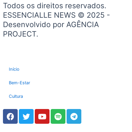
e
t
Todos os direitos reservados.
b
a
ESSENCIALLE NEWS © 2025 -
o
g
Desenvolvido por AGÊNCIA
o
r
k
a
PROJECT.
-
m
f
Início
Bem-Estar
Cultura
F
T
Y
S
T
a
w
o
p
e
c
i
u
o
l