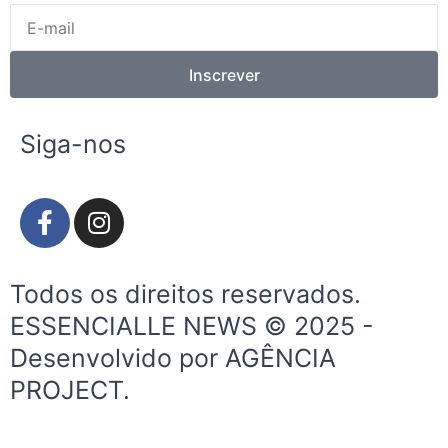
E-
mail
Inscrever
Siga-nos
F
I
a
n
c
s
e
t
Todos os direitos reservados.
b
a
ESSENCIALLE NEWS © 2025 -
o
g
Desenvolvido por AGÊNCIA
o
r
k
a
PROJECT.
-
m
f