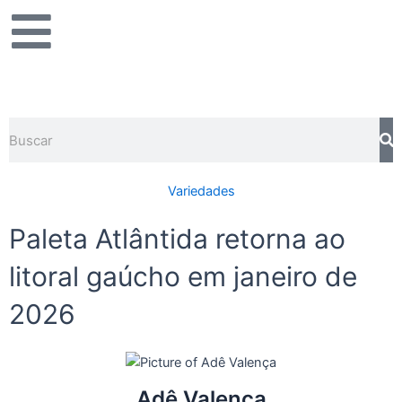
Ir
para
o
conteúdo
Pesquisar
Variedades
Paleta Atlântida retorna ao
litoral gaúcho em janeiro de
2026
Adê Valença