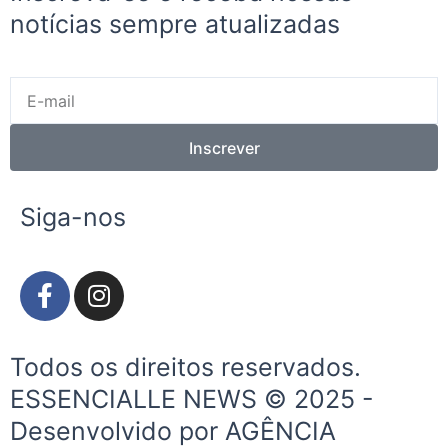
notícias sempre atualizadas
E-
mail
Inscrever
Siga-nos
F
I
a
n
c
s
e
t
Todos os direitos reservados.
b
a
ESSENCIALLE NEWS © 2025 -
o
g
Desenvolvido por AGÊNCIA
o
r