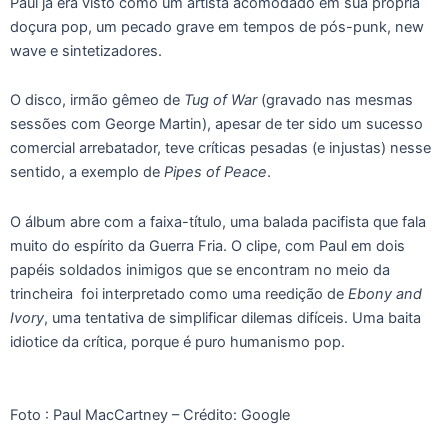
Paul já era visto como um artista acomodado em sua própria
doçura pop, um pecado grave em tempos de pós-punk, new
wave e sintetizadores.
O disco, irmão gêmeo de
Tug of War
(gravado nas mesmas
sessões com George Martin), apesar de ter sido um sucesso
comercial arrebatador, teve críticas pesadas (e injustas) nesse
sentido, a exemplo de
Pipes of Peace
.
O álbum abre com a faixa-título, uma balada pacifista que fala
muito do espírito da Guerra Fria. O clipe, com Paul em dois
papéis soldados inimigos que se encontram no meio da
trincheira foi interpretado como uma reedição de
Ebony and
Ivory
, uma tentativa de simplificar dilemas difíceis. Uma baita
idiotice da crítica, porque é puro humanismo pop.
Foto : Paul MacCartney – Crédito: Google