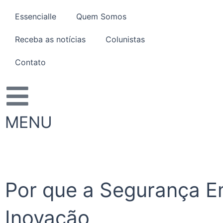
Ir
Essencialle
Quem Somos
para
o
Receba as notícias
Colunistas
conteúdo
Contato
MENU
Por que a Segurança E
Inovação