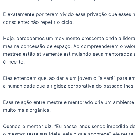
É exatamente por terem vivido essa privação que esses
consciente: não repetir o ciclo.
Hoje, percebemos um movimento crescente onde a lidera
mas na concessão de espaço. Ao compreenderem o valor 
mestres estão ativamente estimulando seus mentorados 
é incerto.
Eles entendem que, ao dar a um jovem o “alvará” para err
a humanidade que a rigidez corporativa do passado lhes t
Essa relação entre mestre e mentorado cria um ambient
muito mais orgânica.
Quando o mentor diz: “Eu passei anos sendo impedido de 
o mesmo; teste sua ideia, veja o que acontece”, ele reti