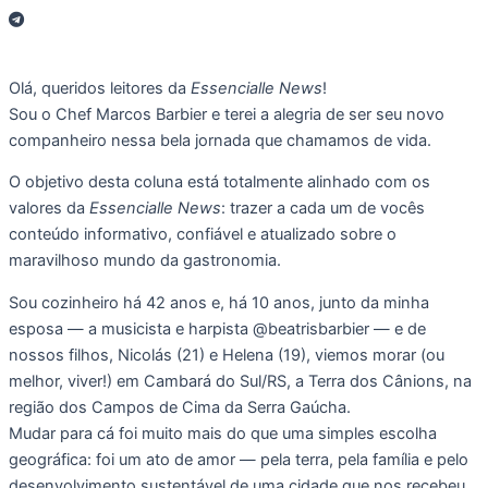
Olá, queridos leitores da
Essencialle News
!
Sou o Chef Marcos Barbier e terei a alegria de ser seu novo
companheiro nessa bela jornada que chamamos de vida.
O objetivo desta coluna está totalmente alinhado com os
valores da
Essencialle News
: trazer a cada um de vocês
conteúdo informativo, confiável e atualizado sobre o
maravilhoso mundo da gastronomia.
Sou cozinheiro há 42 anos e, há 10 anos, junto da minha
esposa — a musicista e harpista @beatrisbarbier — e de
nossos filhos, Nicolás (21) e Helena (19), viemos morar (ou
melhor, viver!) em Cambará do Sul/RS, a Terra dos Cânions, na
região dos Campos de Cima da Serra Gaúcha.
Mudar para cá foi muito mais do que uma simples escolha
geográfica: foi um ato de amor — pela terra, pela família e pelo
desenvolvimento sustentável de uma cidade que nos recebeu