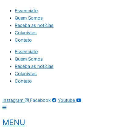
Ir
Essencialle
para
Quem Somos
o
Receba as notícias
conteúdo
Colunistas
Contato
Essencialle
Quem Somos
Receba as notícias
Colunistas
Contato
06 de agosto de 2026
09:03:32
Instagram
Facebook
Youtube
MENU