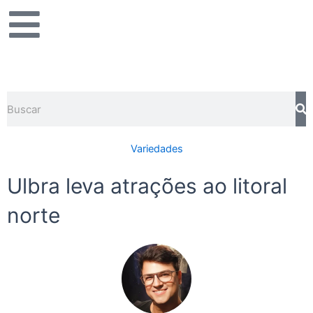
Ir
para
o
conteúdo
Pesquisar
Variedades
Ulbra leva atrações ao litoral
norte