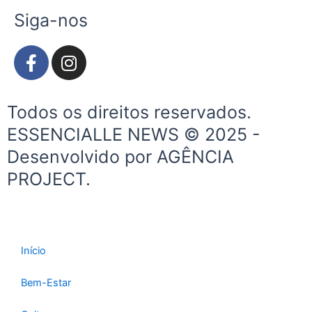
Siga-nos
F
I
a
n
c
s
e
t
Todos os direitos reservados.
b
a
ESSENCIALLE NEWS © 2025 -
o
g
Desenvolvido por AGÊNCIA
o
r
k
a
PROJECT.
-
m
f
Início
Bem-Estar