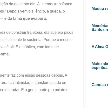
ão da noite pro dia. A internet transforma
Mostra r
s? Depois vem o silêncio, a queda, o
 — e da fama que evapora.
Memórias
Santos 
z de construir trajetória, ela acelera picos
dificilmente te sustenta. Porque o mesmo
A Alma G
você ali. E o público, com fome de
some.
Muito al
espiritua
 gente faz com essas pessoas depois. A
 arranca intimidade, transforma tudo em
Canoas r
 do radar. E a gente parte pro próximo