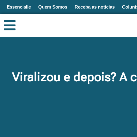
Ir
Essencialle
Quem Somos
Receba as notícias
Coluni
para
o
MENU
conteúdo
Viralizou e depois? A 