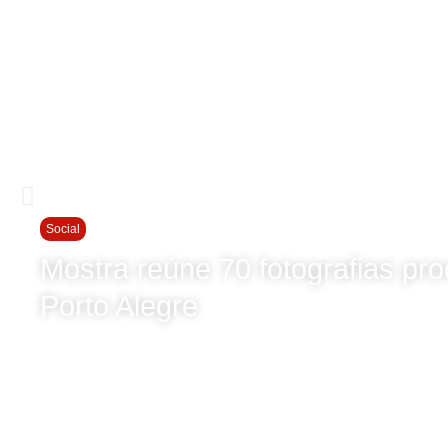
Social
Mostra reúne 70 fotografias pr
Porto Alegre