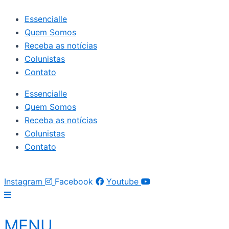
Ir
Essencialle
para
Quem Somos
o
Receba as notícias
conteúdo
Colunistas
Contato
Essencialle
Quem Somos
Receba as notícias
Colunistas
Contato
Instagram
Facebook
Youtube
MENU