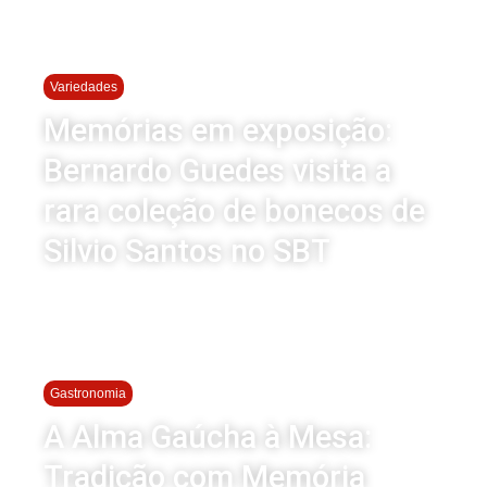
Variedades
Memórias em exposição:
Bernardo Guedes visita a
rara coleção de bonecos de
Silvio Santos no SBT
Gastronomia
A Alma Gaúcha à Mesa:
Tradição com Memória