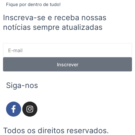
Fique por dentro de tudo!
Inscreva-se e receba nossas
notícias sempre atualizadas
E-
mail
Inscrever
Siga-nos
F
I
a
n
c
s
e
t
Todos os direitos reservados.
b
a