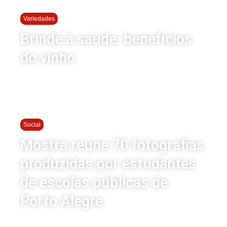
Variedades
Brinde à saúde: benefícios
do vinho
Social
Mostra reúne 70 fotografias
produzidas por estudantes
de escolas públicas de
Porto Alegre