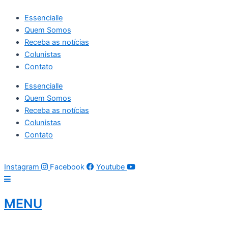
Ir
Essencialle
para
Quem Somos
o
Receba as notícias
conteúdo
Colunistas
Contato
Essencialle
Quem Somos
Receba as notícias
Colunistas
Contato
07 de agosto de 2026
04:15:58
Instagram
Facebook
Youtube
MENU