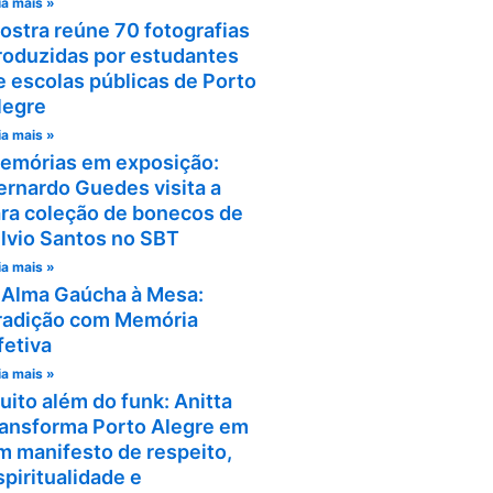
ia mais »
ostra reúne 70 fotografias
roduzidas por estudantes
e escolas públicas de Porto
legre
ia mais »
emórias em exposição:
ernardo Guedes visita a
ara coleção de bonecos de
ilvio Santos no SBT
ia mais »
 Alma Gaúcha à Mesa:
radição com Memória
fetiva
ia mais »
uito além do funk: Anitta
ransforma Porto Alegre em
m manifesto de respeito,
spiritualidade e