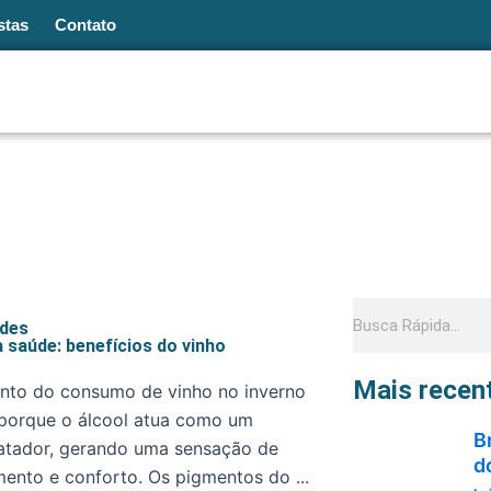
stas
Contato
Pesquisar
ades
à saúde: benefícios do vinho
Mais recen
nto do consumo de vinho no inverno
porque o álcool atua como um
B
atador, gerando uma sensação de
d
ento e conforto. Os pigmentos do ...