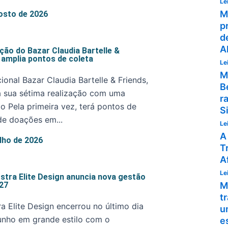
Le
M
osto de 2026
p
d
A
ição do Bazar Claudia Bartelle &
 amplia pontos de coleta
Le
M
cional Bazar Claudia Bartelle & Friends,
B
 sua sétima realização com uma
r
o Pela primeira vez, terá pontos de
S
de doações em...
Le
A
ulho de 2026
T
A
Le
stra Elite Design anuncia nova gestão
27
M
t
a Elite Design encerrou no último dia
u
unho em grande estilo com o
e