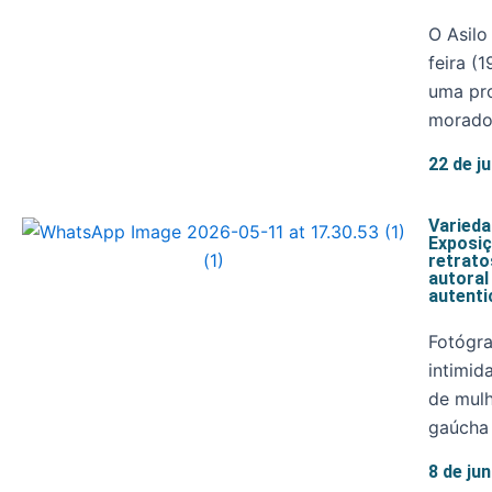
O Asilo
feira (
uma pr
morador
22 de j
Varied
Exposiç
retrato
autoral
autenti
Fotógra
intimid
de mul
gaúcha 
8 de ju