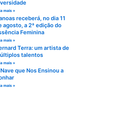
iversidade
ia mais »
anoas receberá, no dia 11
e agosto, a 2ª edição do
ssência Feminina
ia mais »
ernard Terra: um artista de
últiplos talentos
ia mais »
 Nave que Nos Ensinou a
onhar
ia mais »