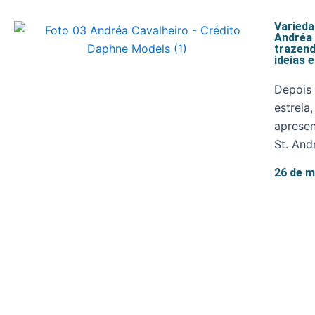
Varied
Andréa 
trazend
ideias 
Depois 
estreia
apresen
St. And
26 de m