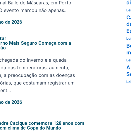
d
onal Baile de Máscaras, em Porto
O evento marcou não apenas...
Le
C
lho de 2026
d
E
tar
Le
erno Mais Seguro Começa com a
B
ção
m
chegada do inverno e a queda
Le
A
da das temperaturas, aumenta,
S
, a preocupação com as doenças
Le
tórias, que costumam registrar um
ent...
lho de 2026
Padre Cacique comemora 128 anos com
 em clima de Copa do Mundo