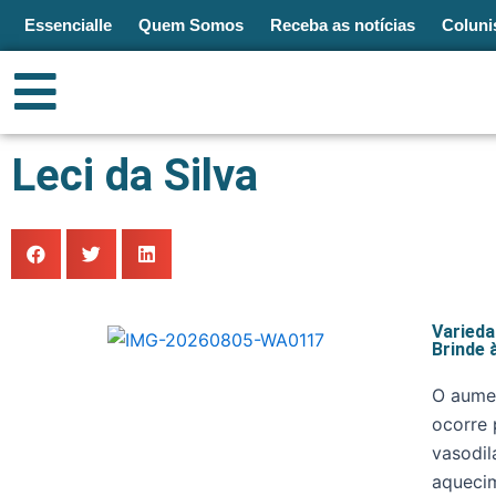
Ir
Essencialle
Quem Somos
Receba as notícias
Coluni
para
o
MENU
conteúdo
Leci da Silva
Varied
Brinde 
O aume
ocorre 
vasodil
aquecim