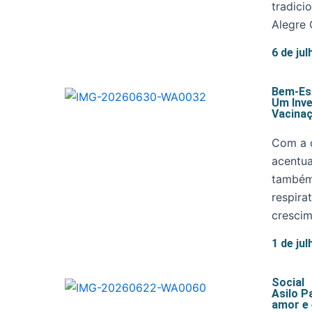
tradici
Alegre 
6 de ju
Bem-Es
Um Inv
Vacina
Com a 
acentua
também
respira
crescim
1 de ju
Social
Asilo 
amor e