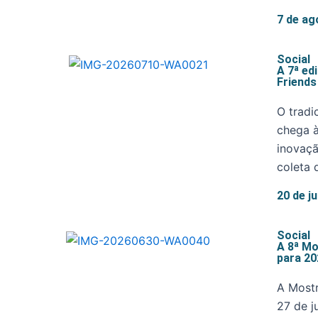
7 de ag
Social
A 7ª ed
Friends
O tradi
chega à
inovaçã
coleta 
20 de j
Social
A 8ª Mo
para 20
A Mostr
27 de j