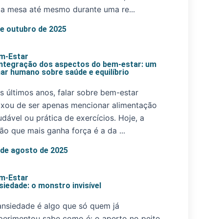
a mesa até mesmo durante uma re...
de outubro de 2025
m-Estar
integração dos aspectos do bem-estar: um
har humano sobre saúde e equilíbrio
s últimos anos, falar sobre bem-estar
ixou de ser apenas mencionar alimentação
udável ou prática de exercícios. Hoje, a
são que mais ganha força é a da ...
 de agosto de 2025
m-Estar
siedade: o monstro invisível
ansiedade é algo que só quem já
perimentou sabe como é: o aperto no peito,