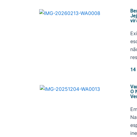
Be
Je
vi
Ex
es
nã
re
14
Va
O 
Ve
Em
Na
es
in