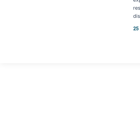
re
di
25