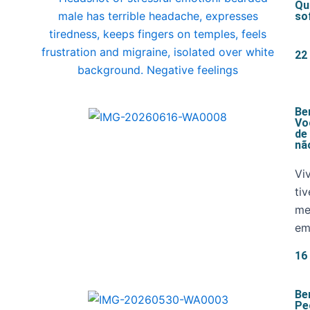
Qu
so
22
Be
Vo
de
nã
Vi
ti
me
em
16
Be
Pe