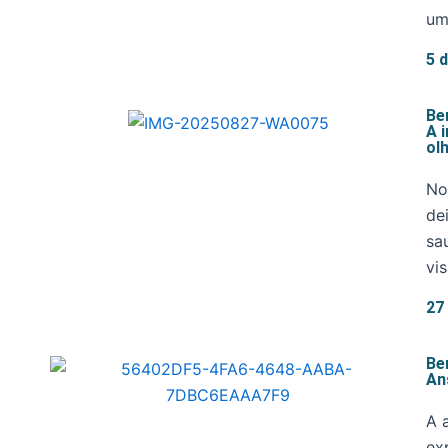
um
5 
Be
A 
ol
No
de
sa
vi
27
Be
An
A 
ex