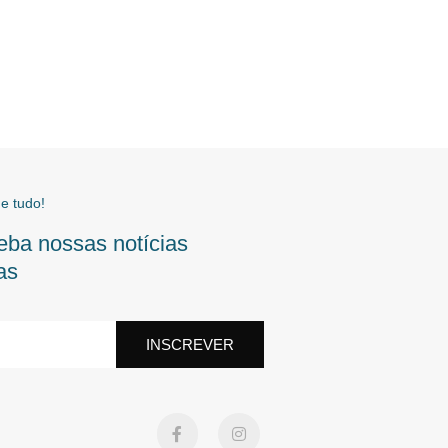
e tudo!
eba nossas notícias
as
INSCREVER
F
I
a
n