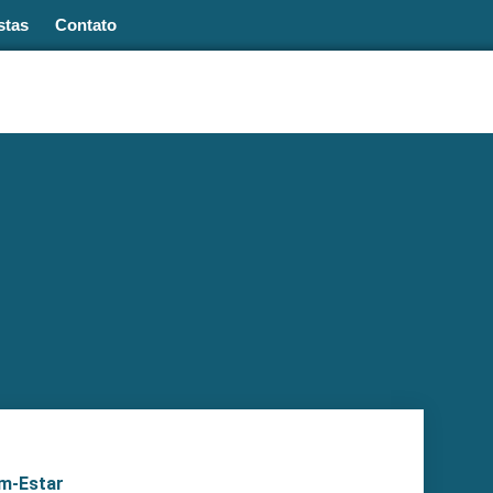
stas
Contato
m-Estar