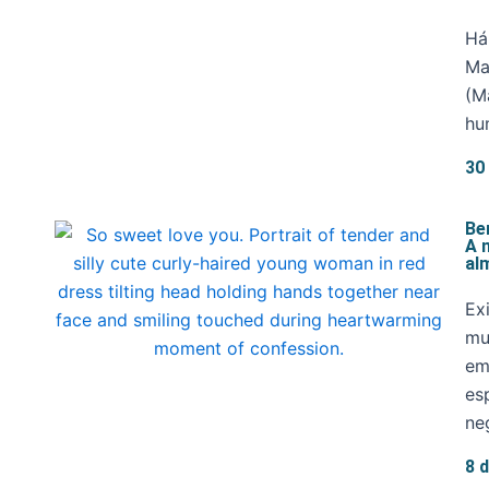
Há
Ma
(M
hu
30
Be
A 
al
Ex
mu
em
es
neg
8 