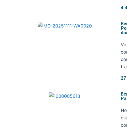
4 
Be
Po
do
Vo
co
co
tr
27
Be
Pa
Ho
es
co