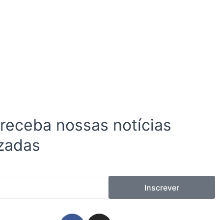
 receba nossas notícias
zadas
Inscrever
F
I