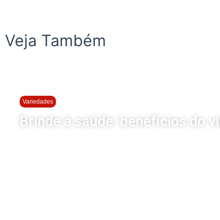
Veja Também
Variedades
Brinde à saúde: benefícios do v