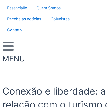
Ir
Essencialle
Quem Somos
para
o
Receba as notícias
Colunistas
conteúdo
Contato
MENU
Conexão e liberdade: a
relação com o turismo 