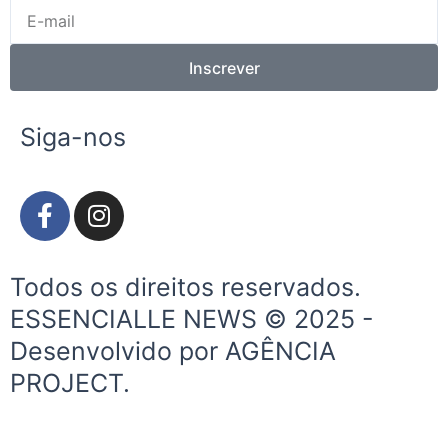
E-
mail
Inscrever
Siga-nos
F
I
a
n
c
s
e
t
Todos os direitos reservados.
b
a
ESSENCIALLE NEWS © 2025 -
o
g
Desenvolvido por AGÊNCIA
o
r
k
a
PROJECT.
-
m
f