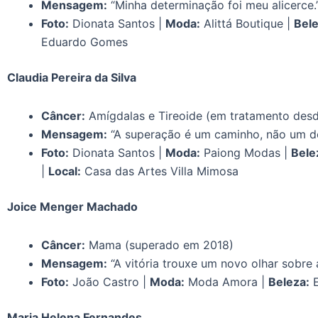
Mensagem:
“Minha determinação foi meu alicerce.
Foto:
Dionata Santos |
Moda:
Alittá Boutique |
Bele
Eduardo Gomes
Claudia Pereira da Silva
Câncer:
Amígdalas e Tireoide (em tratamento des
Mensagem:
“A superação é um caminho, não um de
Foto:
Dionata Santos |
Moda:
Paiong Modas |
Bele
|
Local:
Casa das Artes Villa Mimosa
Joice Menger Machado
Câncer:
Mama (superado em 2018)
Mensagem:
“A vitória trouxe um novo olhar sobre a
Foto:
João Castro |
Moda:
Moda Amora |
Beleza:
E
Maria Helena Fernandes