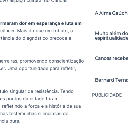
novo espaço cultural do Canoas
A Alma Gaúcha
ormaram dor em esperança e luta em
 câncer. Mais do que um tributo, a
Muito além do
ortância do diagnóstico precoce e
espiritualidad
Canoas receber
guerreiras, promovendo conscientização
er. Uma oportunidade para refletir,
Bernard Terra:
lo singular de resistência. Tendo
PUBLICIDADE
tes pontos da cidade foram
refletindo a força e a história de sua
 mas testemunhas silenciosas de
ncia pura.