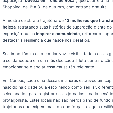
exposição
“Leveza em Tons de Rosa”
, que ocorrerá no 
Shopping, de 1º a 31 de outubro, com entrada gratuita.
A mostra celebra a trajetória de
12 mulheres que transf
beleza
, retratando suas histórias de superação diante do
exposição busca
inspirar a comunidade
, reforçar a imp
destacar a resiliência que nasce nos desafios.
Sua importância está em dar voz e visibilidade a essas 
e solidariedade em um mês dedicado à luta contra o cânc
emocionar-se e apoiar essa causa tão relevante.
Em Canoas, cada uma dessas mulheres escreveu um capítu
nascido na cidade ou a escolhendo como seu lar, diferen
selecionados para registrar essas jornadas – cada cenário 
protagonista. Estes locais não são meros pano de fundo
trajetórias que exigem mais do que força – exigem resiliê