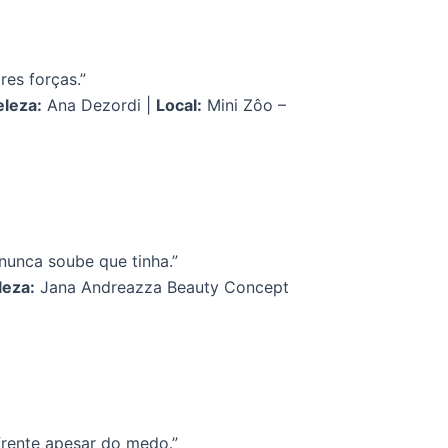
res forças.”
eleza:
Ana Dezordi |
Local:
Mini Zôo –
nunca soube que tinha.”
leza:
Jana Andreazza Beauty Concept
frente apesar do medo.”