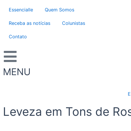
Ir
Essencialle
Quem Somos
para
o
Receba as notícias
Colunistas
conteúdo
Contato
MENU
E
Leveza em Tons de Ro