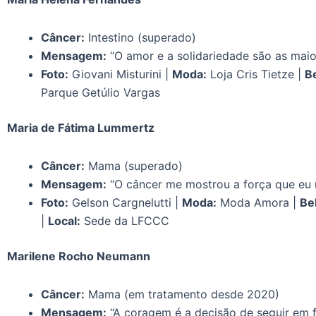
Câncer:
Intestino (superado)
Mensagem:
“O amor e a solidariedade são as maio
Foto:
Giovani Misturini |
Moda:
Loja Cris Tietze |
B
Parque Getúlio Vargas
Maria de Fátima Lummertz
Câncer:
Mama (superado)
Mensagem:
“O câncer me mostrou a força que eu 
Foto:
Gelson Cargnelutti |
Moda:
Moda Amora |
Be
|
Local:
Sede da LFCCC
Marilene Rocho Neumann
Câncer:
Mama (em tratamento desde 2020)
Mensagem:
“A coragem é a decisão de seguir em 