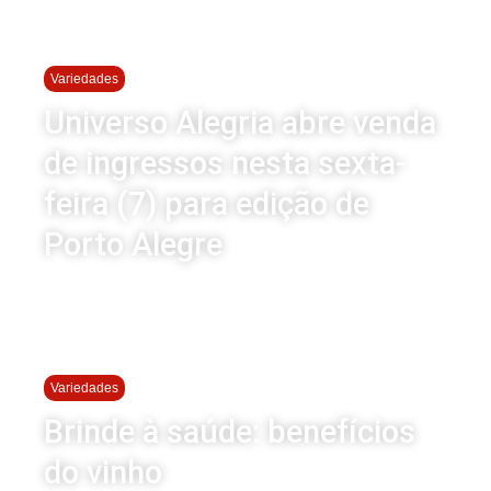
Variedades
Universo Alegria abre venda
de ingressos nesta sexta-
feira (7) para edição de
Porto Alegre
Variedades
Brinde à saúde: benefícios
do vinho