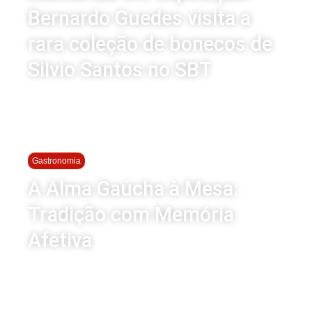
Bernardo Guedes visita a
rara coleção de bonecos de
Silvio Santos no SBT
Gastronomia
A Alma Gaúcha à Mesa:
Tradição com Memória
Afetiva