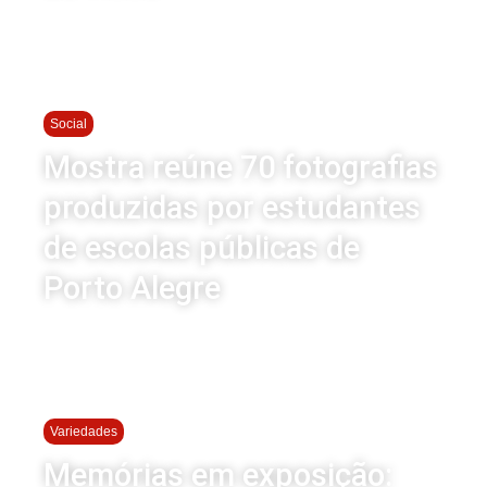
Social
Mostra reúne 70 fotografias
produzidas por estudantes
de escolas públicas de
Porto Alegre
Variedades
Memórias em exposição: