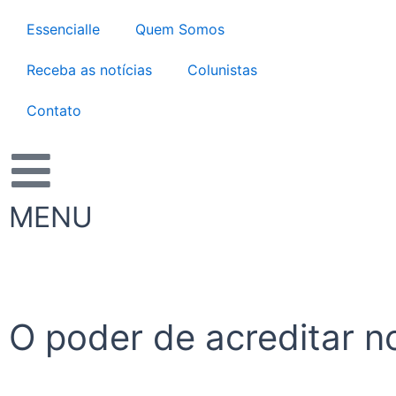
Ir
Essencialle
Quem Somos
para
o
Receba as notícias
Colunistas
conteúdo
Contato
MENU
O poder de acreditar n