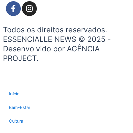
F
I
a
n
c
s
e
t
Todos os direitos reservados.
b
a
ESSENCIALLE NEWS © 2025 -
o
g
Desenvolvido por AGÊNCIA
o
r
k
a
PROJECT.
-
m
f
Início
Bem-Estar
Cultura