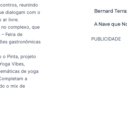
contros, reunindo
Bernard Terra:
 que dialogam com o
ar livre.
A Nave que No
l no complexo, que
 – Feira de
PUBLICIDADE
ções gastronômicas
 o Pinta, projeto
 Yoga Vibes,
temáticas de yoga
. Completam a
do o mix de