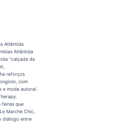
 Atlântida
amblas Atlântida
ida “calçada da
t,
ha reforços
Bongiolo, com
s e moda autoral.
Therapy.
 feiras que
Le Marché Chic,
 diálogo entre