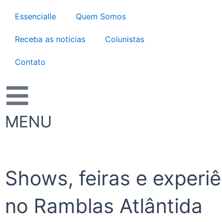
Ir
Essencialle
Quem Somos
para
o
Receba as notícias
Colunistas
conteúdo
Contato
MENU
Shows, feiras e experi
no Ramblas Atlântida