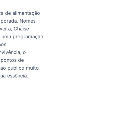
aça de alimentação
emporada. Nomes
veira, Chaise
em uma programação
mos.
vivência, o
 pontos de
 ao público muito
ua essência.