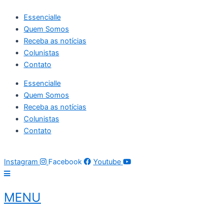
Ir
Essencialle
para
Quem Somos
o
Receba as notícias
conteúdo
Colunistas
Contato
Essencialle
Quem Somos
Receba as notícias
Colunistas
Contato
07 de agosto de 2026
02:32:41
Instagram
Facebook
Youtube
MENU