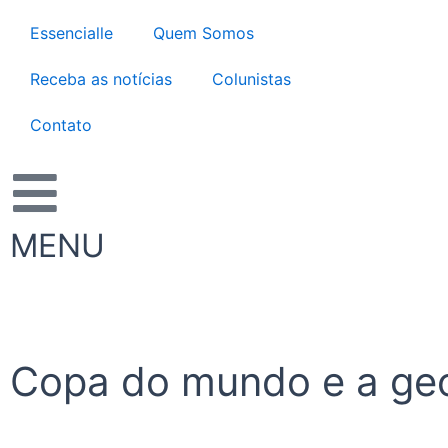
Ir
Essencialle
Quem Somos
para
o
Receba as notícias
Colunistas
conteúdo
Contato
MENU
Copa do mundo e a geo