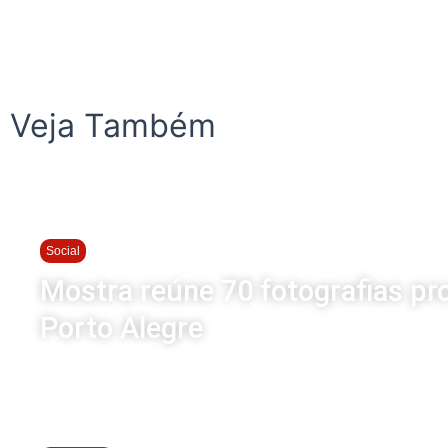
Veja Também
Social
Mostra reúne 70 fotografias pr
Porto Alegre