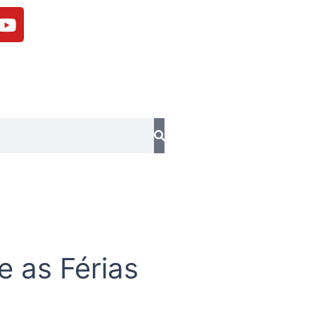
Y
o
u
t
u
b
e
 as Férias