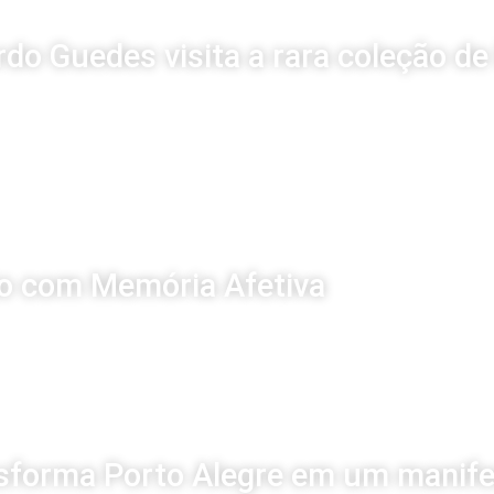
o Guedes visita a rara coleção d
o com Memória Afetiva
nsforma Porto Alegre em um manife