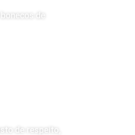
e bonecos de
sto de respeito,