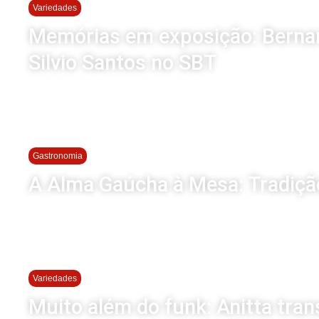
Variedades
Memórias em exposição: Bernard
Silvio Santos no SBT
Gastronomia
A Alma Gaúcha à Mesa: Tradiçã
Variedades
Muito além do funk: Anitta tra