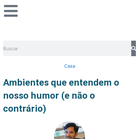
Ir
para
o
conteúdo
Pesquisar
Casa
Ambientes que entendem o
nosso humor (e não o
contrário)