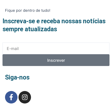
Fique por dentro de tudo!
Inscreva-se e receba nossas notícias
sempre atualizadas
E-
mail
Inscrever
Siga-nos
F
I
a
n
c
s