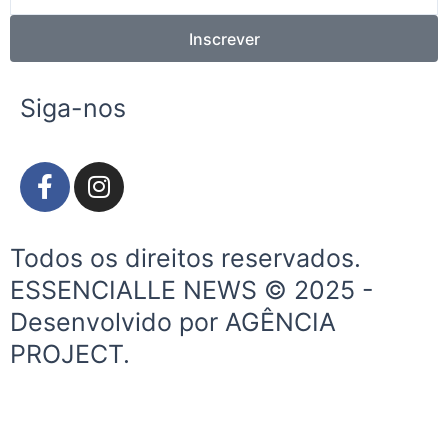
mail
Inscrever
Siga-nos
F
I
a
n
c
s
e
t
Todos os direitos reservados.
b
a
ESSENCIALLE NEWS © 2025 -
o
g
Desenvolvido por AGÊNCIA
o
r
k
a
PROJECT.
-
m
f