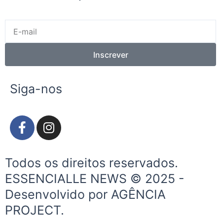
E-
mail
Inscrever
Siga-nos
F
I
a
n
c
s
e
t
Todos os direitos reservados.
b
a
ESSENCIALLE NEWS © 2025 -
o
g
Desenvolvido por AGÊNCIA
o
r
k
a
PROJECT.
-
m