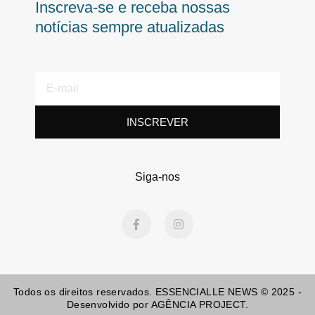
Inscreva-se e receba nossas
notícias sempre atualizadas
E-
mail
INSCREVER
Siga-nos
F
I
a
n
c
s
e
t
b
a
o
g
o
r
Todos os direitos reservados. ESSENCIALLE NEWS © 2025 -
k
a
-
m
Desenvolvido por AGÊNCIA PROJECT.