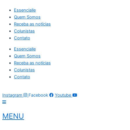
Ir
Essencialle
para
Quem Somos
o
Receba as notícias
conteúdo
Colunistas
Contato
Essencialle
Quem Somos
Receba as notícias
Colunistas
Contato
10 de agosto de 2026
04:10:51
Instagram
Facebook
Youtube
MENU