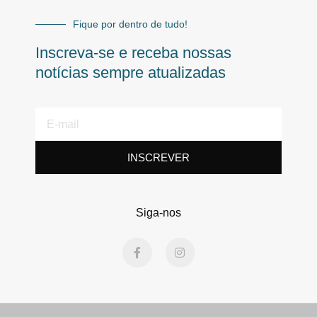
Fique por dentro de tudo!
Inscreva-se e receba nossas
notícias sempre atualizadas
E-
mail
INSCREVER
Siga-nos
F
I
a
n
c
s
e
t
b
a
o
g
o
r